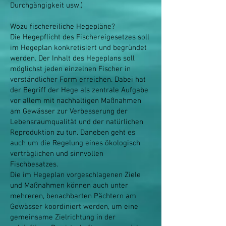
Durchgängigkeit usw.)
Wozu fischereiliche Hegepläne?
Die Hegepflicht des Fischereigesetzes soll
im Hegeplan konkretisiert und begründet
werden. Der Inhalt des Hegeplans soll
möglichst jeden einzelnen Fischer in
verständlicher Form erreichen. Dabei hat
der Begriff der Hege als zentrale Aufgabe
vor allem mit nachhaltigen Maßnahmen
am Gewässer zur Verbesserung der
Lebensraumqualität und der natürlichen
Reproduktion zu tun. Daneben geht es
auch um die Regelung eines ökologisch
verträglichen und sinnvollen
Fischbesatzes.
Die im Hegeplan vorgeschlagenen Ziele
und Maßnahmen können auch unter
mehreren, benachbarten Pächtern am
Gewässer koordiniert werden, um eine
gemeinsame Zielrichtung in der