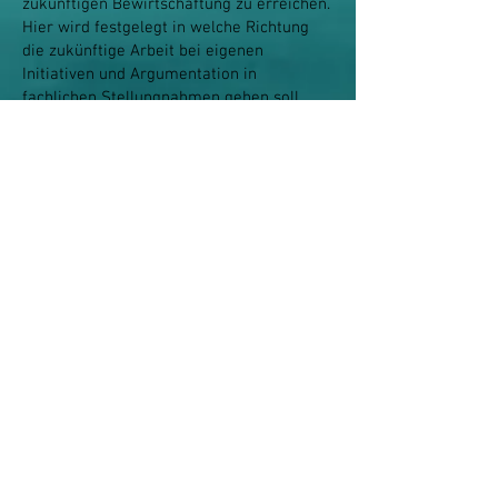
zukünftigen Bewirtschaftung zu erreichen.
Hier wird festgelegt in welche Richtung
die zukünftige Arbeit bei eigenen
Initiativen und Argumentation in
fachlichen Stellungnahmen gehen soll.
Im Fischereigesetz ist die Hege mit relativ
vielen unklaren Begriffen beschrieben. Im
Pachtvertrag wird das meist nur sehr kurz
und oberflächlich durch Festlegung von
maximalen Befischungsintensitäten getan.
Die fischereiliche Hege kann jeweils nur
am betroffenen Gewässer in der Form
eines Hegeplans konkret definiert werden.
Hegeziel ist danach in erster Linie,
Verbesserungen am Gewässer als
nachhaltige Maßnahmen herbeizuführen.
Das kann der Pächter des
Fischereirechtes an seinem Gewässer nur
teilweise selbst durchführen, er kann es
aber unter Bezugnahme auf den Hegeplan
anregen und fachlich begründen.
Die Hegepläne werden bei den