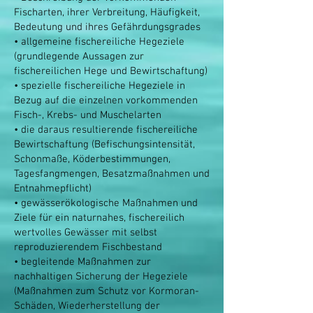
Fischarten, ihrer Verbreitung, Häufigkeit,
Bedeutung und ihres Gefährdungsgrades
• allgemeine fischereiliche Hegeziele
(grundlegende Aussagen zur
fischereilichen Hege und Bewirtschaftung)
• spezielle fischereiliche Hegeziele in
Bezug auf die einzelnen vorkommenden
Fisch-, Krebs- und Muschelarten
• die daraus resultierende fischereiliche
Bewirtschaftung (Befischungsintensität,
Schonmaße, Köderbestimmungen,
Tagesfangmengen, Besatzmaßnahmen und
Entnahmepflicht)
• gewässerökologische Maßnahmen und
Ziele für ein naturnahes, fischereilich
wertvolles Gewässer mit selbst
reproduzierendem Fischbestand
• begleitende Maßnahmen zur
nachhaltigen Sicherung der Hegeziele
(Maßnahmen zum Schutz vor Kormoran-
Schäden, Wiederherstellung der